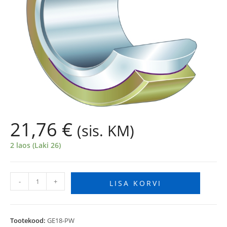
21,76
€
(sis. KM)
2 laos (Laki 26)
-
+
LISA KORVI
Tootekood:
GE18-PW