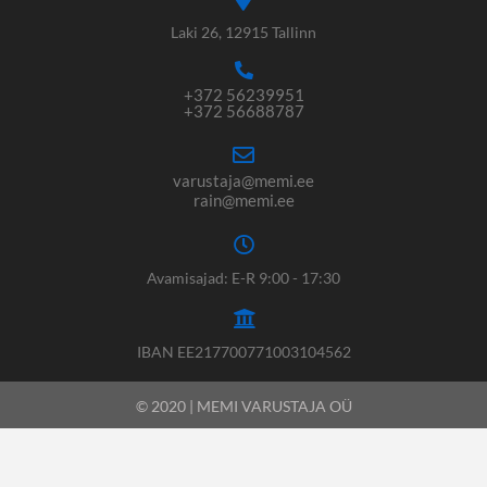
Laki 26, 12915 Tallinn
+372 56239951
+372 56688787
varustaja@memi.ee
rain@memi.ee
Avamisajad: E-R 9:00 - 17:30
IBAN EE217700771003104562
© 2020 | MEMI VARUSTAJA OÜ