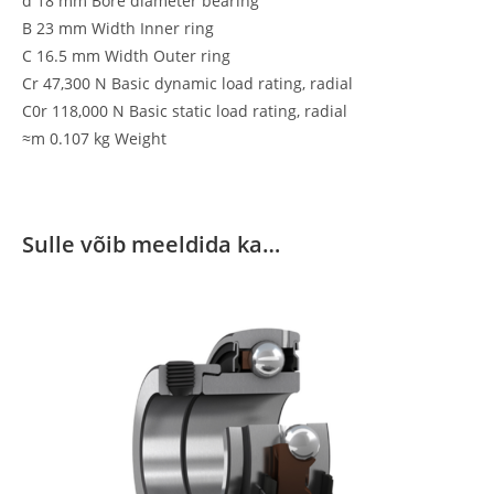
d 18 mm Bore diameter bearing
B 23 mm Width Inner ring
C 16.5 mm Width Outer ring
Cr 47,300 N Basic dynamic load rating, radial
C0r 118,000 N Basic static load rating, radial
≈m 0.107 kg Weight
Sulle võib meeldida ka…