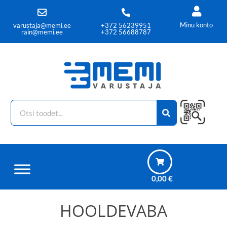
Minu konto
varustaja@memi.ee
+372 56239951
rain@memi.ee
+372 56688787
0,00
€
HOOLDEVABA