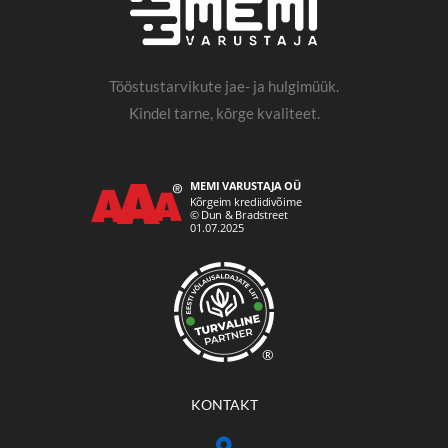
Tööstustarvikute jae- ja hulgimüük.
Kindel tarne, kõrge kvaliteet.
®
KONTAKT