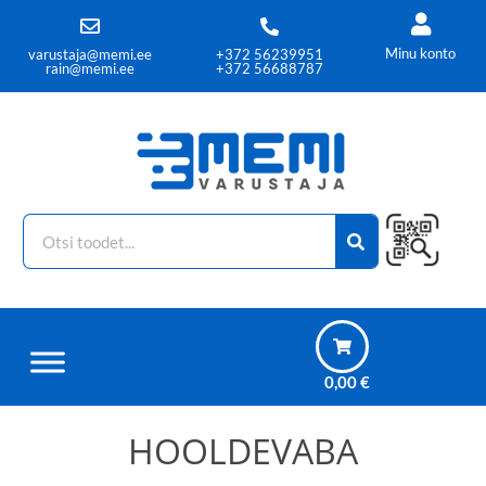
Minu konto
varustaja@memi.ee
+372 56239951
rain@memi.ee
+372 56688787
0,00
€
HOOLDEVABA