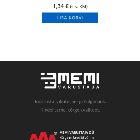
1,34
€
(sis. KM)
LISA KORVI
Tööstustarvikute jae- ja hulgimüük.
Kindel tarne, kõrge kvaliteet.