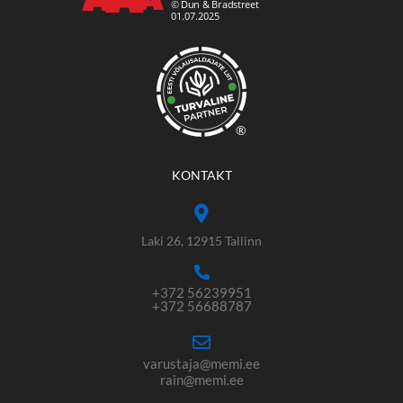
®
KONTAKT
Laki 26, 12915 Tallinn
+372 56239951
+372 56688787
varustaja@memi.ee
rain@memi.ee