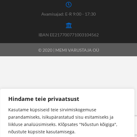
Avamisajad: E-R 9:00 - 17:30
IBAN EE217700771003104562
© 2020 | MEMI VARUSTAJA OÜ
Hindame teie privaatsust
Kasutame küpsiseid teie sirvimiskogemuse
parandamiseks, isikupärastatud sisu esitamiseks ja
liikluse analüüsimiseks. Klõpsates "Nõustun kõigiga",
nõustute küpsiste kasutamisega.