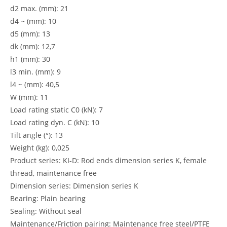
d2 max. (mm): 21
d4 ~ (mm): 10
d5 (mm): 13
dk (mm): 12,7
h1 (mm): 30
l3 min. (mm): 9
l4 ~ (mm): 40,5
W (mm): 11
Load rating static C0 (kN): 7
Load rating dyn. C (kN): 10
Tilt angle (°): 13
Weight (kg): 0,025
Product series: KI-D: Rod ends dimension series K, female
thread, maintenance free
Dimension series: Dimension series K
Bearing: Plain bearing
Sealing: Without seal
Maintenance/Friction pairing: Maintenance free steel/PTFE