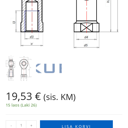
19,53
€
(sis. KM)
15 laos (Laki 26)
-
+
LISA KORVI