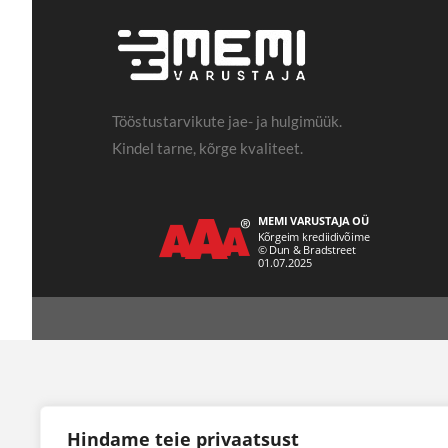
Tööstustarvikute jae- ja hulgimüük.
Kindel tarne, kõrge kvaliteet.
Hindame teie privaatsust