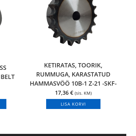
KETIRATAS, TOORIK,
SS
RUMMUGA, KARASTATUD
IBELT
HAMMASVÖÖ 10B-1 Z-21 -SKF-
17,36
€
(sis. KM)
LISA KORVI