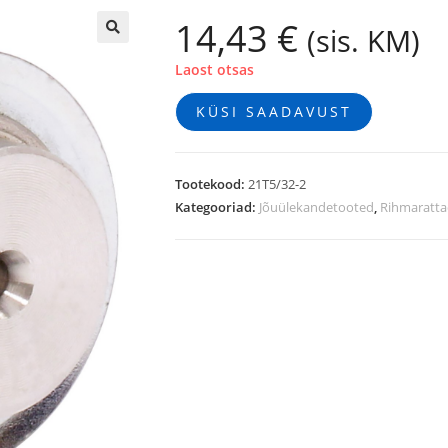
14,43
€
(sis. KM)
🔍
Laost otsas
KÜSI SAADAVUST
Tootekood:
21T5/32-2
Kategooriad:
Jõuülekandetooted
,
Rihmaratt