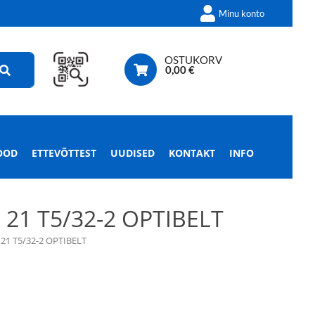
Minu konto
OSTUKORV
0,00
€
OOD
ETTEVÕTTEST
UUDISED
KONTAKT
INFO
21 T5/32-2 OPTIBELT
21 T5/32-2 OPTIBELT