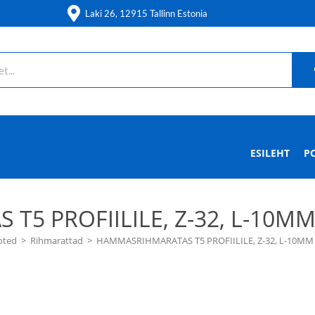
Laki 26, 12915 Tallinn Estonia
ESILEHT
P
5 PROFIILILE, Z-32, L-10MM 
oted
>
Rihmarattad
>
HAMMASRIHMARATAS T5 PROFIILILE, Z-32, L-10MM 