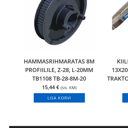
HAMMASRIHMARATAS 8M
KII
PROFIILILE, Z-28, L-20MM
13X2
TB1108 TB-28-8M-20
TRAKTO
15,44
€
(sis. KM)
LISA KORVI