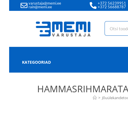
varustaja@memi.ee
+372 56239951
rain@memi.ee
+372 56688787
KATEGOORIAD
HAMMASRIHMARATAS T
>
Jõuülekandeto