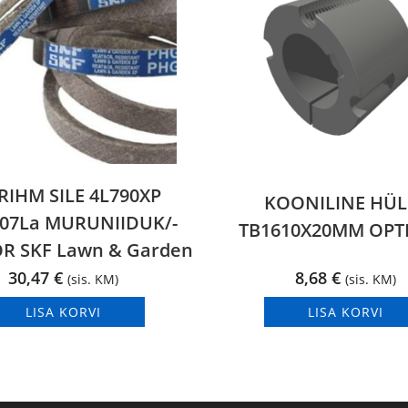
LRIHM SILE 4L790XP
KOONILINE HÜL
007La MURUNIIDUK/-
TB1610X20MM OPT
R SKF Lawn & Garden
30,47
€
8,68
€
(sis. KM)
(sis. KM)
LISA KORVI
LISA KORVI