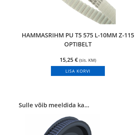
HAMMASRIHM PU T5 575 L-10MM Z-115
OPTIBELT
15,25
€
(sis. KM)
LISA KORVI
Sulle võib meeldida ka…