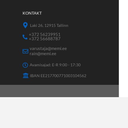
KONTAKT
Laki 26, 12915 Tallinn
+372 56239951
+372 56688787
varustaja@memi.ee
rain@memi.ee
Avamisajad: E-R 9:00 - 17:30
IBAN EE217700771003104562