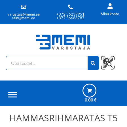
Minu konto
varustaja@memi.ee
+372 56239951
rain@memi.ee
+372 56688787
0,00
€
HAMMASRIHMARATAS T5