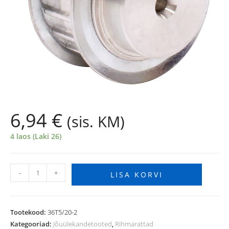
6,94
€
(sis. KM)
4 laos (Laki 26)
-
+
LISA KORVI
Tootekood:
36T5/20-2
Kategooriad:
Jõuülekandetooted
,
Rihmarattad