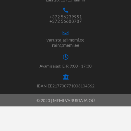
+372 56239951
+372 56688787
varustaja@memi.ee
rain@memi.ee
Avamisajad: E-R 9:00 - 17:30
IBAN EE217700771003104562
© 2020 | MEMI VARUSTAJA OÜ