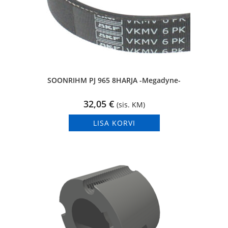
SOONRIHM PJ 965 8HARJA -Megadyne-
32,05
€
(sis. KM)
LISA KORVI