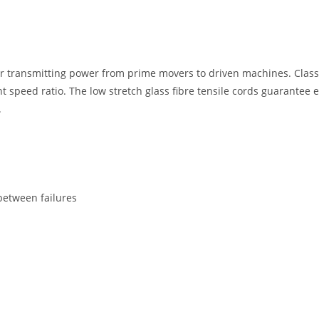
for transmitting power from prime movers to driven machines. Classi
speed ratio. The low stretch glass fibre tensile cords guarantee ex
.
etween failures