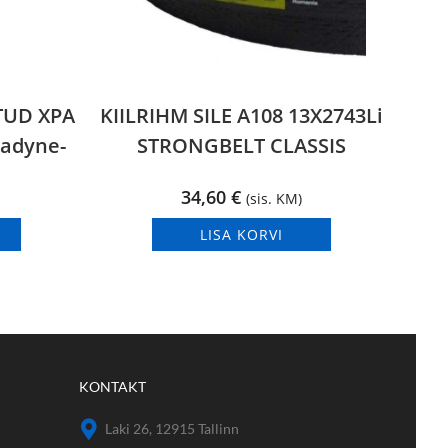
TUD XPA
KIILRIHM SILE A108 13X2743Li
gadyne-
STRONGBELT CLASSIS
34,60
€
(sis. KM)
LISA KORVI
KONTAKT
Laki 26, 12915 Tallinn