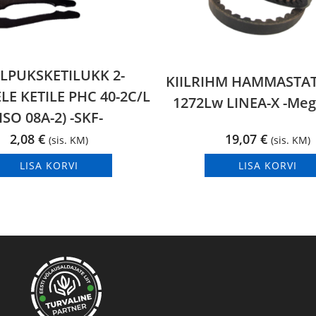
LPUKSKETILUKK 2-
KIILRIHM HAMMASTA
LE KETILE PHC 40-2C/L
1272Lw LINEA-X -Me
(ISO 08A-2) -SKF-
2,08
€
19,07
€
(sis. KM)
(sis. KM)
LISA KORVI
LISA KORVI