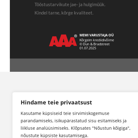
Tööstustarvikute jae- ja hulgimüük.
Kindel tarne, kõrge kvaliteet.
Hindame teie privaatsust
Kasutame küpsiseid teie sirvimiskogemuse
parandamiseks, isikupärastatud sisu esitamiseks ja
liikluse analüüsimiseks. Klõpsates "Nõustun kõigiga",
nõustute küpsiste kasutamisega.