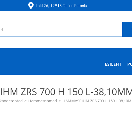
Laki 26, 12915 Tallinn Estonia
ESILEHT
P
M ZRS 700 H 150 L-38,10MM
ekandetooted
>
Hammasrihmad
>
HAMMASRIHM ZRS 700 H 150 L-38,10M