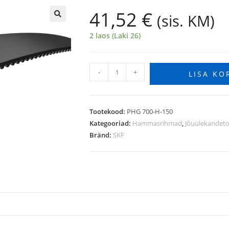
41,52
€
(sis. KM)
🔍
2 laos (Laki 26)
-
+
LISA KO
Tootekood:
PHG 700-H-150
Kategooriad:
Hammasrihmad
,
Jõuülekandet
Bränd:
SKF