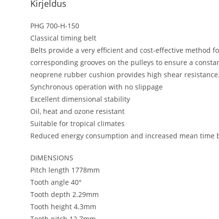
Kirjeldus
PHG 700-H-150
Classical timing belt
Belts provide a very efficient and cost-effective method 
corresponding grooves on the pulleys to ensure a constant 
neoprene rubber cushion provides high shear resistance
Synchronous operation with no slippage
Excellent dimensional stability
Oil, heat and ozone resistant
Suitable for tropical climates
Reduced energy consumption and increased mean time b
DIMENSIONS
Pitch length 1778mm
Tooth angle 40°
Tooth depth 2.29mm
Tooth height 4.3mm
Tooth pitch 12.7mm