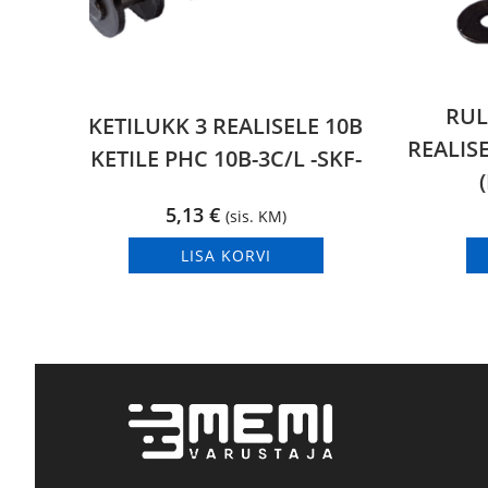
RUL
KETILUKK 3 REALISELE 10B
REALISE
KETILE PHC 10B-3C/L -SKF-
5,13
€
(sis. KM)
LISA KORVI