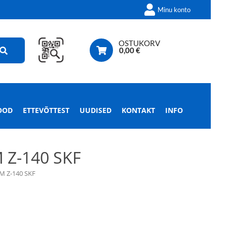
Minu konto
OSTUKORV
0,00
€
OOD
ETTEVÕTTEST
UUDISED
KONTAKT
INFO
 Z-140 SKF
M Z-140 SKF