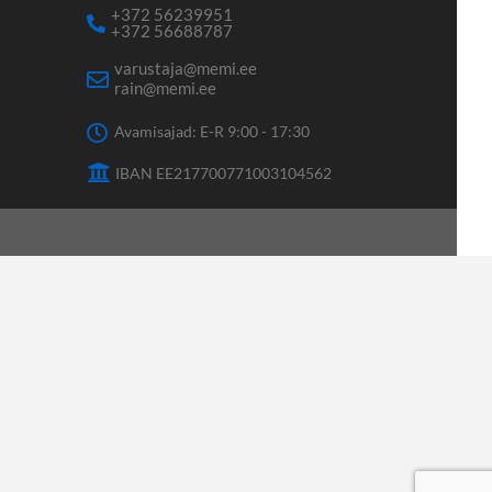
+372 56239951
+372 56688787
varustaja@memi.ee
rain@memi.ee
Avamisajad: E-R 9:00 - 17:30
IBAN EE217700771003104562