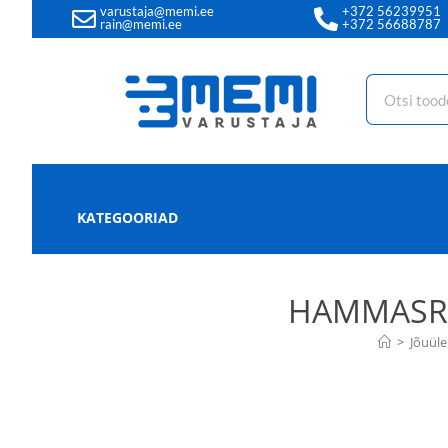
varustaja@memi.ee
+372 56239951
rain@memi.ee
+372 56688787
KATEGOORIAD
HAMMASRIH
>
Jõuül