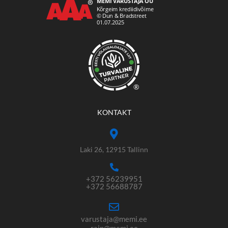
®
KONTAKT
Laki 26, 12915 Tallinn
+372 56239951
+372 56688787
varustaja@memi.ee
rain@memi.ee