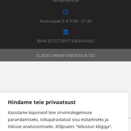
Avamisajad: E-R 9:00 - 17:30
IBAN EE217700771003104562
© 2020 | MEMI VARUSTAJA OÜ
Hindame teie privaatsust
Kasutame küpsiseid teie sirvimiskogemuse
parandamiseks, isikupärastatud sisu esitamiseks ja
liikluse analüüsimiseks. Klõpsates "Nõustun kõigiga",