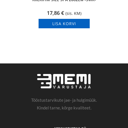
17,86
€
(sis. KM)
LISA KORVI
Tööstustarvikute jae- ja hulgimüük.
Kindel tarne, kõrge kvaliteet.