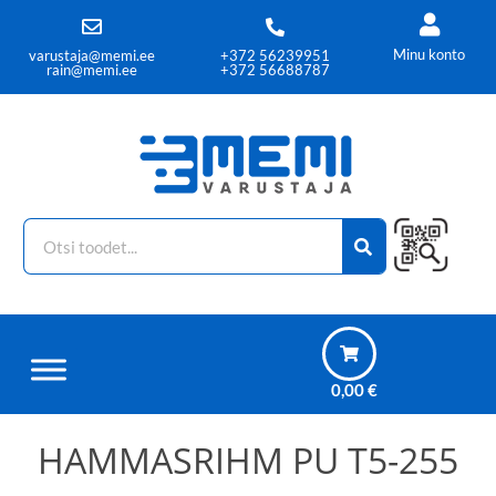
Minu konto
varustaja@memi.ee
+372 56239951
rain@memi.ee
+372 56688787
0,00
€
HAMMASRIHM PU T5-255