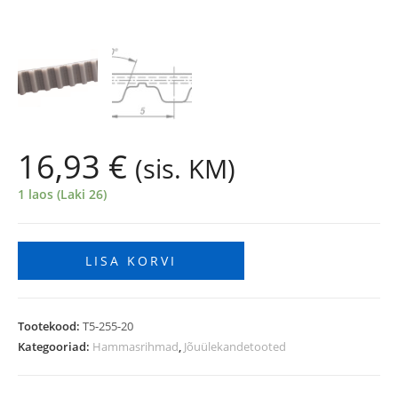
16,93
€
(sis. KM)
1 laos (Laki 26)
LISA KORVI
Tootekood:
T5-255-20
Kategooriad:
Hammasrihmad
,
Jõuülekandetooted