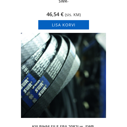
SWR-
46,54
€
(sis. KM)
LISA KORVI
KIILRIHM SILE SPA 2082Lw -SWR-