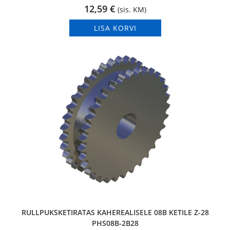
12,59
€
(sis. KM)
LISA KORVI
RULLPUKSKETIRATAS KAHEREALISELE 08B KETILE Z-28
PHS08B-2B28