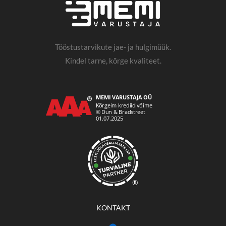
Tööstustarvikute jae- ja hulgimüük.
Kindel tarne, kõrge kvaliteet.
®
KONTAKT