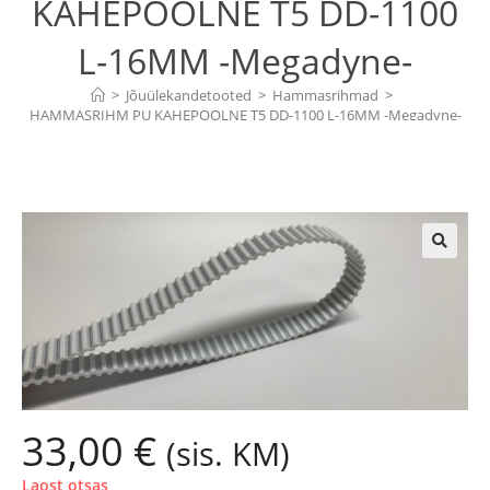
KAHEPOOLNE T5 DD-1100
L-16MM -Megadyne-
>
Jõuülekandetooted
>
Hammasrihmad
>
HAMMASRIHM PU KAHEPOOLNE T5 DD-1100 L-16MM -Megadyne-
🔍
33,00
€
(sis. KM)
Laost otsas