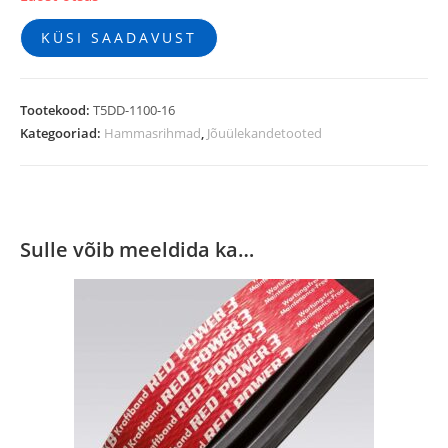
KÜSI SAADAVUST
Tootekood:
T5DD-1100-16
Kategooriad:
Hammasrihmad
,
Jõuülekandetooted
Sulle võib meeldida ka…