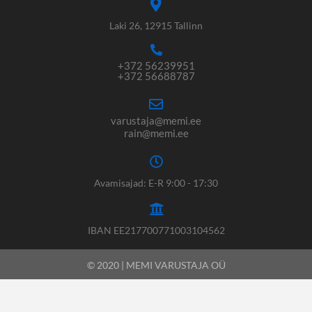
Laki 26, 12915 Tallinn
+372 56239951
+372 56688787
varustaja@memi.ee
rain@memi.ee
Avamisajad: E-R 9:00 - 17:30
IBAN EE217700771003104562
© 2020 | MEMI VARUSTAJA OÜ