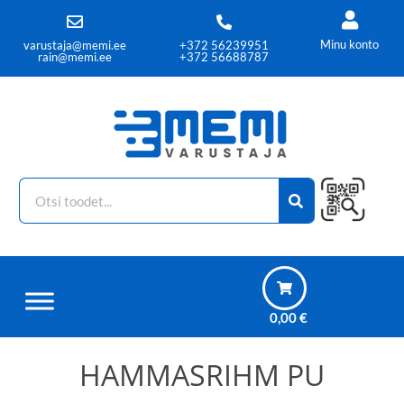
Minu konto
varustaja@memi.ee
+372 56239951
rain@memi.ee
+372 56688787
0,00
€
HAMMASRIHM PU