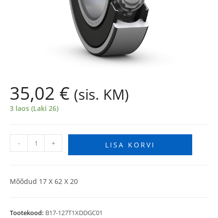
35,02
€
(sis. KM)
3 laos (Laki 26)
-
+
LISA KORVI
Mõõdud 17 X 62 X 20
Tootekood:
B17-127T1XDDGC01