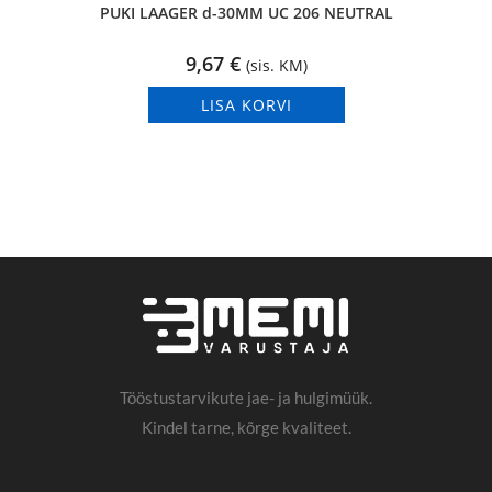
PUKI LAAGER d-30MM UC 206 NEUTRAL
9,67
€
(sis. KM)
LISA KORVI
Tööstustarvikute jae- ja hulgimüük.
Kindel tarne, kõrge kvaliteet.