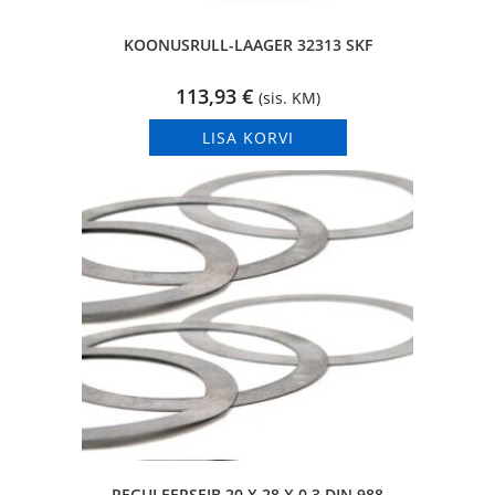
KOONUSRULL-LAAGER 32313 SKF
113,93
€
(sis. KM)
LISA KORVI
REGULEERSEIB 20 X 28 X 0,3 DIN 988