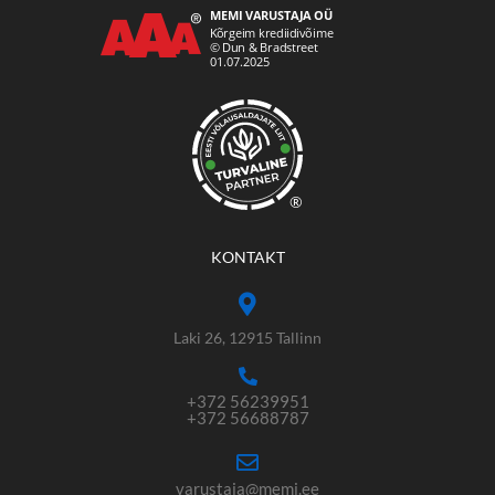
®
KONTAKT
Laki 26, 12915 Tallinn
+372 56239951
+372 56688787
varustaja@memi.ee