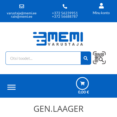
Minu konto
varustaja@memi.ee
+372 56239951
rain@memi.ee
+372 56688787
0,00
€
GEN.LAAGER