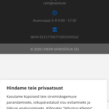
rain@memi.ee
Avamisajad: E-R 9:00 - 17:30
IBAN EE217700771003104562
© 2020 | MEMI VARUSTAJA OÜ
Hindame teie privaatsust
Kasutame küpsiseid teie sirvimiskogemuse
parandamiseks, isikupärastatud sisu esitamiseks ja
liikluse analüüsimiseks. Klõpsates "Nõustun kõigiga",