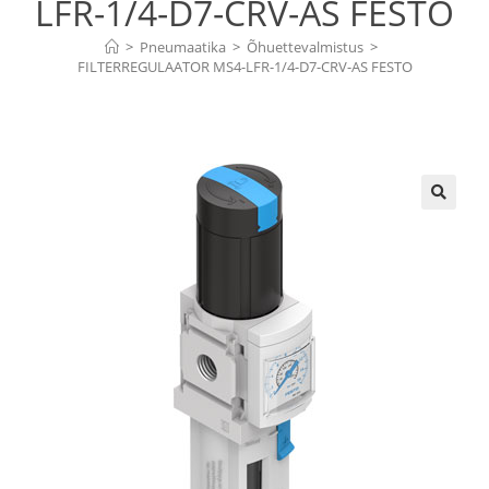
LFR-1/4-D7-CRV-AS FESTO
>
Pneumaatika
>
Õhuettevalmistus
>
FILTERREGULAATOR MS4-LFR-1/4-D7-CRV-AS FESTO
🔍