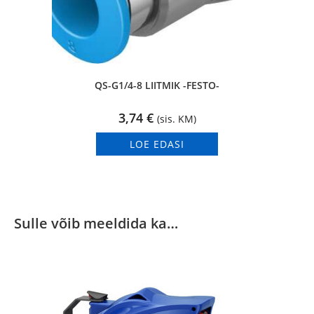
QS-G1/4-8 LIITMIK -FESTO-
3,74
€
(sis. KM)
LOE EDASI
Sulle võib meeldida ka…