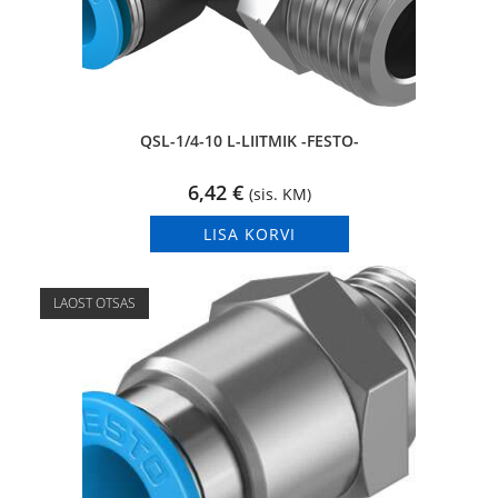
QSL-1/4-10 L-LIITMIK -FESTO-
6,42
€
(sis. KM)
LISA KORVI
LAOST OTSAS