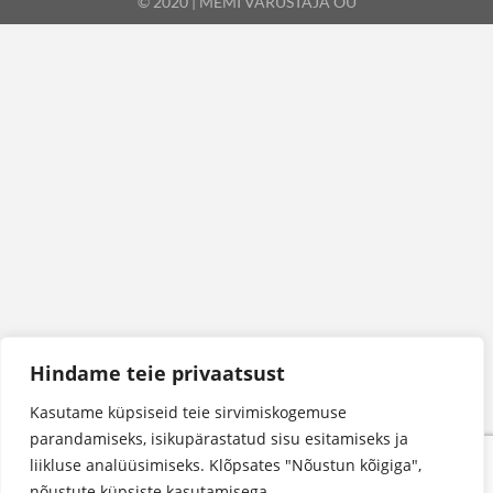
© 2020 | MEMI VARUSTAJA OÜ
Hindame teie privaatsust
Kasutame küpsiseid teie sirvimiskogemuse
parandamiseks, isikupärastatud sisu esitamiseks ja
liikluse analüüsimiseks. Klõpsates "Nõustun kõigiga",
nõustute küpsiste kasutamisega.