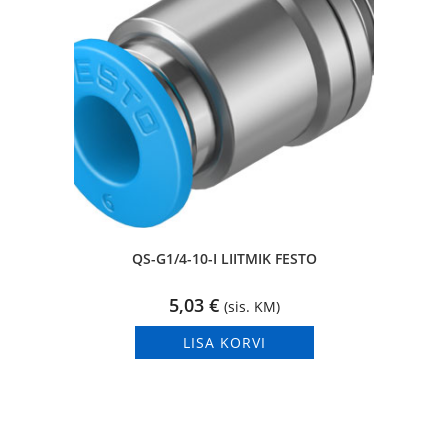
QS-G1/4-10-I LIITMIK FESTO
5,03
€
(sis. KM)
LISA KORVI