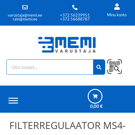
Minu konto
varustaja@memi.ee
+372 56239951
rain@memi.ee
+372 56688787
0,00
€
FILTERREGULAATOR MS4-