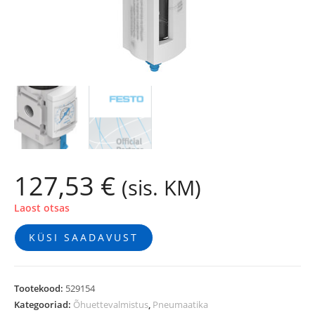
127,53
€
(sis. KM)
Laost otsas
KÜSI SAADAVUST
Tootekood:
529154
Kategooriad:
Õhuettevalmistus
,
Pneumaatika