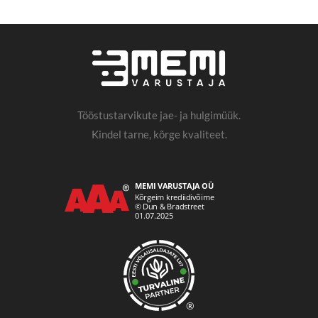
Tööstustarvikute jae- ja hulgimüük.
Kindel tarne, kõrge kvaliteet.
®