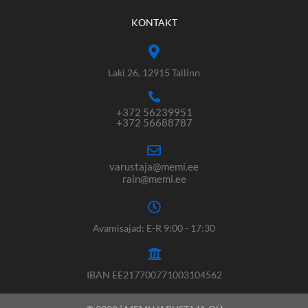
KONTAKT
Laki 26, 12915 Tallinn
+372 56239951
+372 56688787
varustaja@memi.ee
rain@memi.ee
Avamisajad: E-R 9:00 - 17:30
IBAN EE217700771003104562