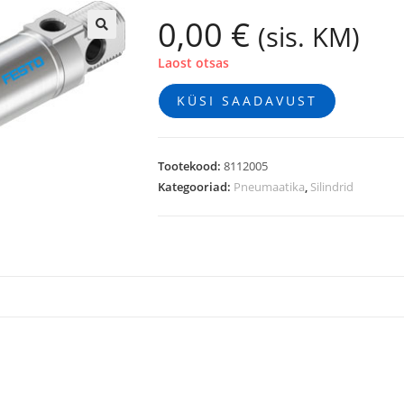
0,00
€
(sis. KM)
🔍
Laost otsas
KÜSI SAADAVUST
Tootekood:
8112005
Kategooriad:
Pneumaatika
,
Silindrid