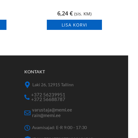
6,24
€
(sis. KM)
LISA KORVI
KONTAKT
Laki 26, 12915 Tallinn
+372 56239951
+372 56688787
varustaja@memi.ee
rain@memi.ee
Avamisajad: E-R 9:00 - 17:30