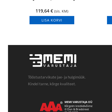
119,64
€
(sis. KM)
LISA KORVI
Tööstustarvikute jae- ja hulgimüük.
Kindel tarne, kõrge kvaliteet.