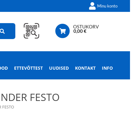
Minu konto
OSTUKORV
0,00
€
OOD
ETTEVÕTTEST
UUDISED
KONTAKT
INFO
INDER FESTO
R FESTO