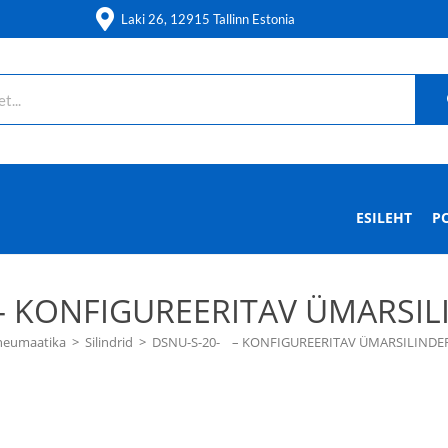
Laki 26, 12915 Tallinn Estonia
ESILEHT
P
 – KONFIGUREERITAV ÜMARSIL
neumaatika
>
Silindrid
>
DSNU-S-20-    – KONFIGUREERITAV ÜMARSILINDE