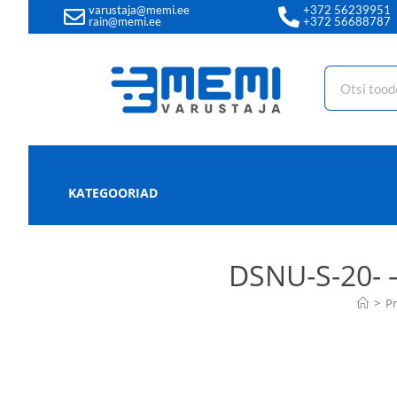
varustaja@memi.ee
+372 56239951
rain@memi.ee
+372 56688787
KATEGOORIAD
DSNU-S-20-
>
P