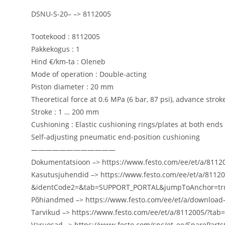
DSNU-S-20– –> 8112005
Tootekood : 8112005
Pakkekogus : 1
Hind €/km-ta : Oleneb
Mode of operation : Double-acting
Piston diameter : 20 mm
Theoretical force at 0.6 MPa (6 bar, 87 psi), advance strok
Stroke : 1 … 200 mm
Cushioning : Elastic cushioning rings/plates at both ends
Self-adjusting pneumatic end-position cushioning
————————————
Dokumentatsioon –> https://www.festo.com/ee/et/a/81
Kasutusjuhendid –> https://www.festo.com/ee/et/a/81
&identCode2=&tab=SUPPORT_PORTAL&jumpToAnchor=true
Põhiandmed –> https://www.festo.com/ee/et/a/downloa
Tarvikud –> https://www.festo.com/ee/et/a/8112005/?
Varuosad –> https://www.festo.com/spc/et_ee/SparePar