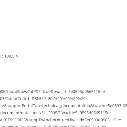
e : 188.5 N
12005/?autoShowCatPDF=true&fwacid=5e0593d0565115ee
12005/?identCode1=DSNU-S-20-%20%20%20%20-
&supportPortalTab=technical_documentation&fwacid=5e0593d0
d-document/datasheet/8112005/?fwacid=5e0593d0565115ee
tab=ACCESSORIES&jumpToAnchor=true&fwacid=5e0593d0565115ee
tsCatalogue/?search=8112005&fwacid=5e0593d0565115ee