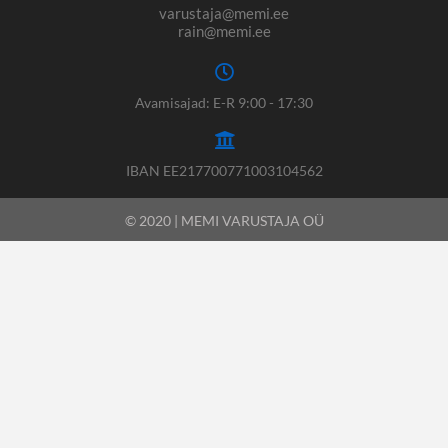
varustaja@memi.ee
rain@memi.ee
Avamisajad: E-R 9:00 - 17:30
IBAN EE217700771003104562
© 2020 | MEMI VARUSTAJA OÜ