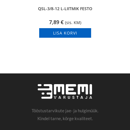
QSL-3/8-12 L-LIITMIK FESTO
7,89
€
(sis. KM)
LISA KORVI
Tööstustarvikute jae- ja hulgimüük.
Kindel tarne, kõrge kvaliteet.