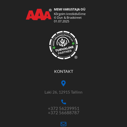
®
KONTAKT
Laki 26, 12915 Tallinn
+372 56239951
+372 56688787