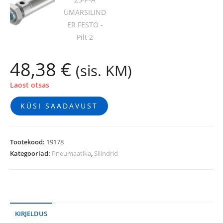
48,38
€
(sis. KM)
Laost otsas
KÜSI SAADAVUST
Tootekood:
19178
Kategooriad:
Pneumaatika
,
Silindrid
KIRJELDUS