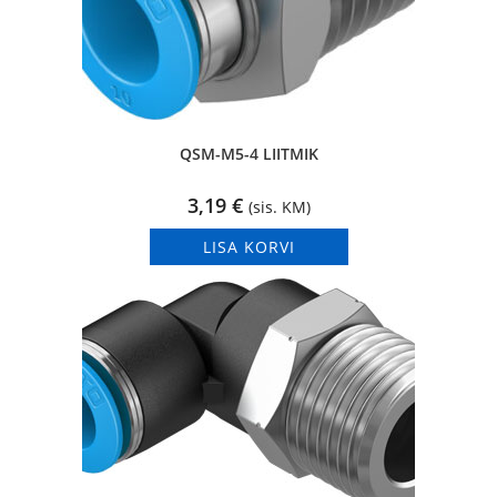
QSM-M5-4 LIITMIK
3,19
€
(sis. KM)
LISA KORVI