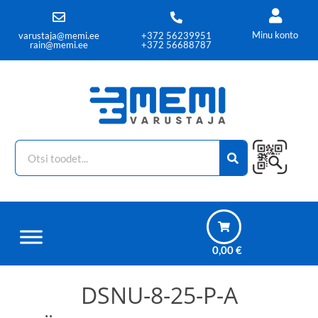
Minu konto
varustaja@memi.ee
+372 56239951
rain@memi.ee
+372 56688787
0,00
€
DSNU-8-25-P-A