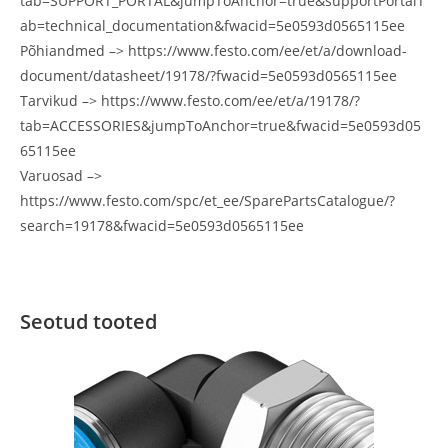
tab=SUPPORT_PORTAL&jumpToAnchor=true&supportPortalT
ab=technical_documentation&fwacid=5e0593d0565115ee
Põhiandmed –> https://www.festo.com/ee/et/a/download-
document/datasheet/19178/?fwacid=5e0593d0565115ee
Tarvikud –> https://www.festo.com/ee/et/a/19178/?
tab=ACCESSORIES&jumpToAnchor=true&fwacid=5e0593d05
65115ee
Varuosad –>
https://www.festo.com/spc/et_ee/SparePartsCatalogue/?
search=19178&fwacid=5e0593d0565115ee
Seotud tooted