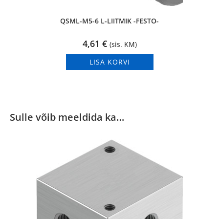
QSML-M5-6 L-LIITMIK -FESTO-
4,61
€
(sis. KM)
LISA KORVI
Sulle võib meeldida ka…