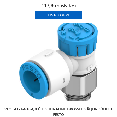
117,86
€
(sis. KM)
LISA KORVI
VFOE-LE-T-G18-Q8 ÜHESUUNALINE DROSSEL VÄLJUNDÕHULE
-FESTO-