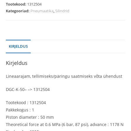
Tootekood:
1312504
Kategooriad:
Pneumaatika
,
Silindrid
KIRJELDUS
Kirjeldus
Lineaarajam, tellimiseks/päringu saatmiseks võta ühendust
DGC-K-50– –> 1312504
Tootekood : 1312504
Pakkekogus : 1
Piston diameter : 50 mm
Theoretical force at 0.6 MPa (6 bar, 87 psi), advance : 1178 N