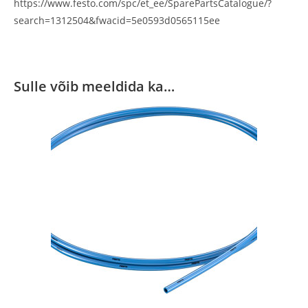
https://www.festo.com/spc/et_ee/SparePartsCatalogue/?
search=1312504&fwacid=5e0593d0565115ee
Sulle võib meeldida ka…