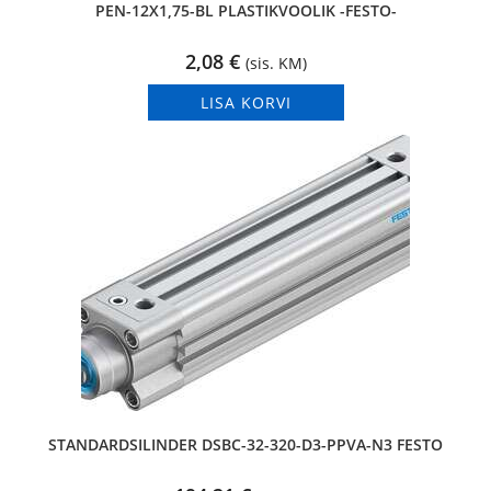
PEN-12X1,75-BL PLASTIKVOOLIK -FESTO-
2,08
€
(sis. KM)
LISA KORVI
STANDARDSILINDER DSBC-32-320-D3-PPVA-N3 FESTO