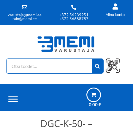
Minu konto
varustaja@memi.ee
+372 56239951
rain@memi.ee
+372 56688787
0,00
€
DGC-K-50- –