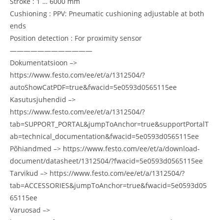
Stroke : 1 … 6000 mm
Cushioning : PPV: Pneumatic cushioning adjustable at both
ends
Position detection : For proximity sensor
————————————
Dokumentatsioon –>
https://www.festo.com/ee/et/a/1312504/?
autoShowCatPDF=true&fwacid=5e0593d0565115ee
Kasutusjuhendid –>
https://www.festo.com/ee/et/a/1312504/?
tab=SUPPORT_PORTAL&jumpToAnchor=true&supportPortalT
ab=technical_documentation&fwacid=5e0593d0565115ee
Põhiandmed –> https://www.festo.com/ee/et/a/download-
document/datasheet/1312504/?fwacid=5e0593d0565115ee
Tarvikud –> https://www.festo.com/ee/et/a/1312504/?
tab=ACCESSORIES&jumpToAnchor=true&fwacid=5e0593d05
65115ee
Varuosad –>