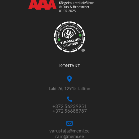
®
KONTAKT
Laki 26, 12915 Tallinn
+372 56239951
+372 56688787
varustaja@memi.ee
rain@memi.ee