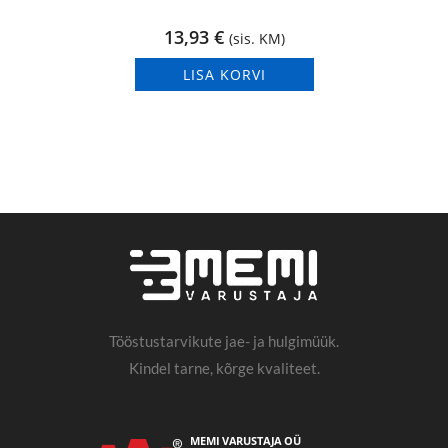
13,93
€
(sis. KM)
LISA KORVI
Tööstustarvikute jae- ja hulgimüük.
Kindel tarne, kõrge kvaliteet.