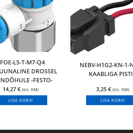
FOE-LS-T-M7-Q4
NEBV-H1G2-KN-1-N
UUNALINE DROSSEL
KAABLIGA PIST
ENDÕHULE -FESTO-
14,27
€
3,25
€
(sis. KM)
(sis. KM)
LISA KORVI
LISA KORVI