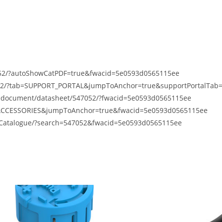
7052/?autoShowCatPDF=true&fwacid=5e0593d0565115ee
7052/?tab=SUPPORT_PORTAL&jumpToAnchor=true&supportPortalTab
d-document/datasheet/547052/?fwacid=5e0593d0565115ee
ab=ACCESSORIES&jumpToAnchor=true&fwacid=5e0593d0565115ee
tsCatalogue/?search=547052&fwacid=5e0593d0565115ee