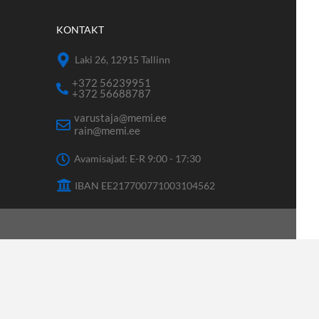
KONTAKT
Laki 26, 12915 Tallinn
+372 56239951
+372 56688787
varustaja@memi.ee
rain@memi.ee
Avamisajad: E-R 9:00 - 17:30
IBAN EE217700771003104562