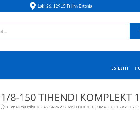
Laki 26, 12915 Tallinn Estonia
ESILEHT
P
.1/8-150 TIHENDI KOMPLEKT 
>
Pneumaatika
>
CPV14-VI-P.1/8-150 TIHENDI KOMPLEKT 150tk FESTO