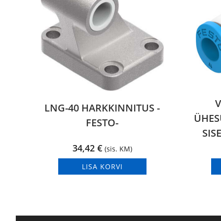
V
LNG-40 HARKKINNITUS -
ÜHES
FESTO-
SIS
34,42
€
(sis. KM)
LISA KORVI