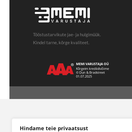
Tööstustarvikute jae- ja hulgimüük.
Kindel tarne, kõrge kvaliteet.
Hindame teie privaatsust