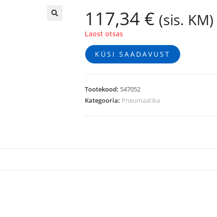
117,34
€
(sis. KM)
🔍
Laost otsas
KÜSI SAADAVUST
Tootekood:
547052
Kategooria:
Pneumaatika