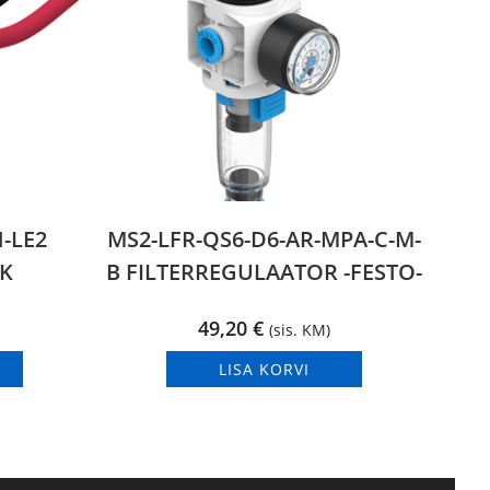
-LE2
MS2-LFR-QS6-D6-AR-MPA-C-M-
IK
B FILTERREGULAATOR -FESTO-
49,20
€
(sis. KM)
LISA KORVI