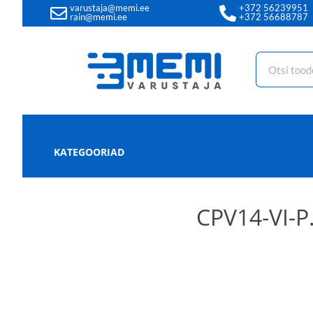
varustaja@memi.ee
+372 56239951
rain@memi.ee
+372 56688787
KATEGOORIAD
CPV14-VI-P