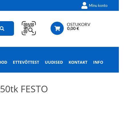
Minu konto
OSTUKORV
0,00
€
OOD
ETTEVÕTTEST
UUDISED
KONTAKT
INFO
150tk FESTO