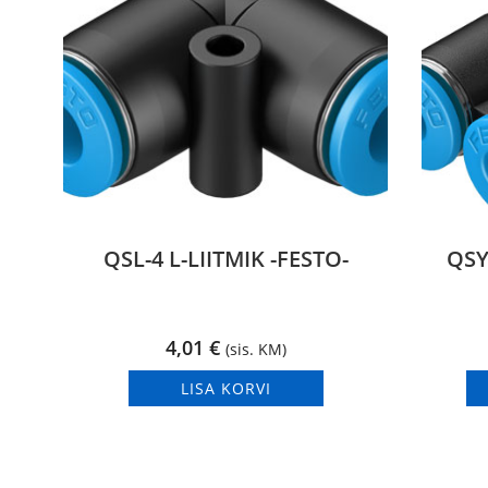
QSL-4 L-LIITMIK -FESTO-
QSY
4,01
€
(sis. KM)
LISA KORVI