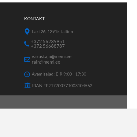
KONTAKT
Laki 26, 12915 Tallinn
+372 56239951
+372 56688787
varustaja@memi.ee
rain@memi.ee
Avamisajad: E-R 9:00 - 17:30
IBAN EE217700771003104562