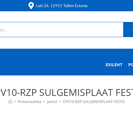
Laki 26, 12915 Tallinn Estonia
ESILEHT
P
V10-RZP SULGEMISPLAAT FE
>
Pneumaatika
>
Jaotid
>
CPV10-RZP SULGEMISPLAAT FESTO