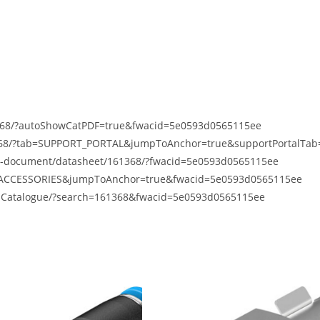
1368/?autoShowCatPDF=true&fwacid=5e0593d0565115ee
61368/?tab=SUPPORT_PORTAL&jumpToAnchor=true&supportPortalTa
d-document/datasheet/161368/?fwacid=5e0593d0565115ee
ab=ACCESSORIES&jumpToAnchor=true&fwacid=5e0593d0565115ee
tsCatalogue/?search=161368&fwacid=5e0593d0565115ee