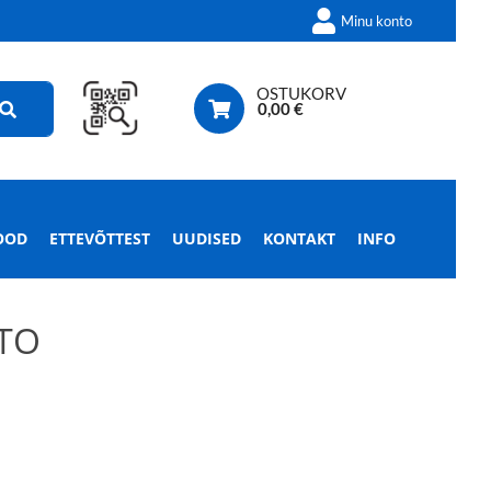
Minu konto
OSTUKORV
0,00
€
OOD
ETTEVÕTTEST
UUDISED
KONTAKT
INFO
STO