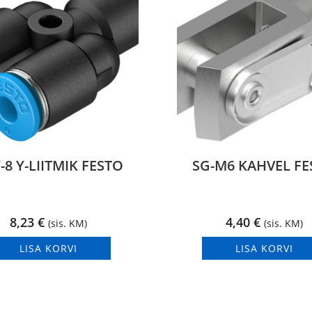
-8 Y-LIITMIK FESTO
SG-M6 KAHVEL FE
8,23
€
4,40
€
(sis. KM)
(sis. KM)
LISA KORVI
LISA KORVI