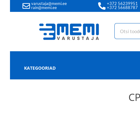
varustaja@memi.ee
+372 56239951
rain@memi.ee
+372 56688787
KATEGOORIAD
CP