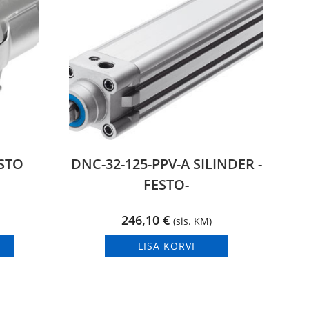
STO
DNC-32-125-PPV-A SILINDER -
FESTO-
246,10
€
(sis. KM)
LISA KORVI