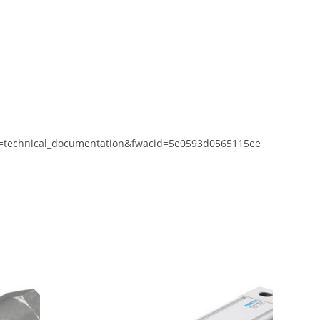
b=technical_documentation&fwacid=5e0593d0565115ee