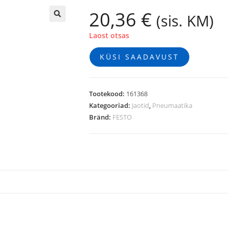
20,36
€
(sis. KM)
🔍
Laost otsas
KÜSI SAADAVUST
Tootekood:
161368
Kategooriad:
Jaotid
,
Pneumaatika
Bränd:
FESTO