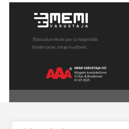
Tööstustarvikute jae- ja hulgimüük.
Kindel tarne, kõrge kvaliteet.