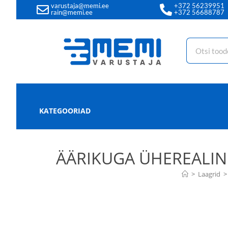
varustaja@memi.ee
+372 56239951
rain@memi.ee
+372 56688787
KATEGOORIAD
ÄÄRIKUGA ÜHEREALIN
>
Laagrid
>