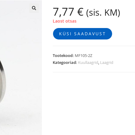
7,77
€
(sis. KM)
🔍
Laost otsas
KÜSI SAADAVUST
Tootekood:
MF105-2Z
Kategooriad:
Kuullaagrid
,
Laagrid