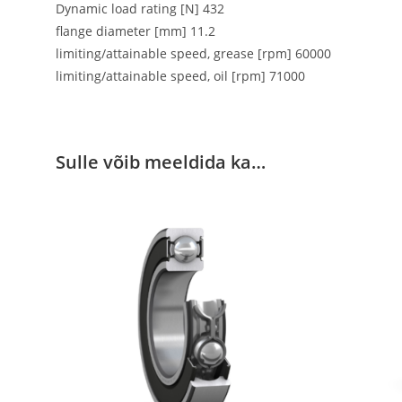
Dynamic load rating [N] 432
flange diameter [mm] 11.2
limiting/attainable speed, grease [rpm] 60000
limiting/attainable speed, oil [rpm] 71000
Sulle võib meeldida ka…