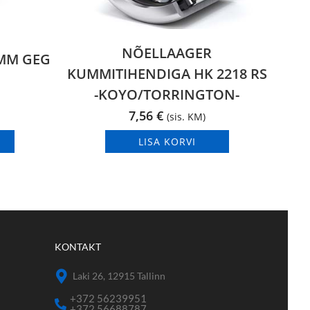
NÕELLAAGER
0MM GEG
KUMMITIHENDIGA HK 2218 RS
-KOYO/TORRINGTON-
7,56
€
(sis. KM)
LISA KORVI
KONTAKT
Laki 26, 12915 Tallinn
+372 56239951
+372 56688787