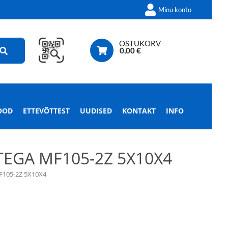
Minu konto
OSTUKORV
0,00
€
OOD
ETTEVÕTTEST
UUDISED
KONTAKT
INFO
EGA MF105-2Z 5X10X4
105-2Z 5X10X4