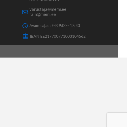
varustaja@memi.ee
rain@memi.ee
Avamisajad: E-R 9:00 - 17:30
IBAN EE217700771003104562