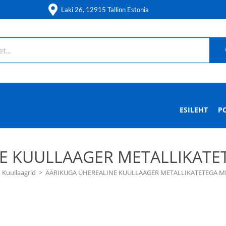
Laki 26, 12915 Tallinn Estonia
ESILEHT
P
E KUULLAAGER METALLIKATET
Kuullaagrid
>
ÄÄRIKUGA ÜHEREALINE KUULLAAGER METALLIKATETEGA MF