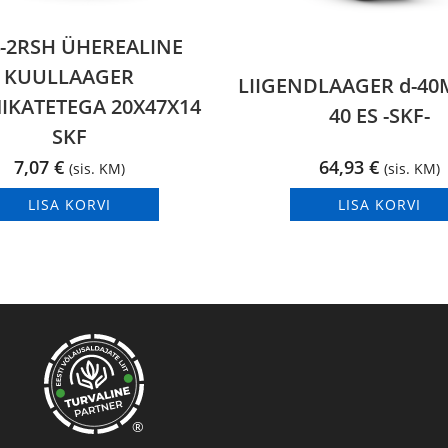
4-2RSH ÜHEREALINE
KUULLAAGER
LIIGENDLAAGER d-4
KATETEGA 20X47X14
40 ES -SKF-
SKF
7,07
€
64,93
€
(sis. KM)
(sis. KM)
LISA KORVI
LISA KORVI
®