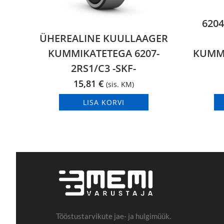
620
ÜHEREALINE KUULLAAGER
KUMMIKATETEGA 6207-
KUMMI
2RS1/C3 -SKF-
15,81
€
(sis. KM)
LISA KORVI
Tööstustarvikute jae- ja hulgimüük.