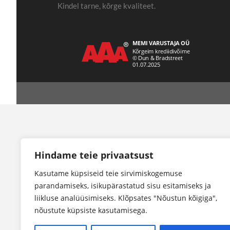
Kindel tarne, kõrge kvaliteet.
Hindame teie privaatsust
Kasutame küpsiseid teie sirvimiskogemuse
parandamiseks, isikupärastatud sisu esitamiseks ja
liikluse analüüsimiseks. Klõpsates "Nõustun kõigiga",
nõustute küpsiste kasutamisega.