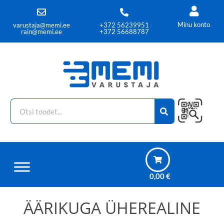
Minu konto
varustaja@memi.ee
+372 56239951
rain@memi.ee
+372 56688787
0,00
€
ÄÄRIKUGA ÜHEREALINE