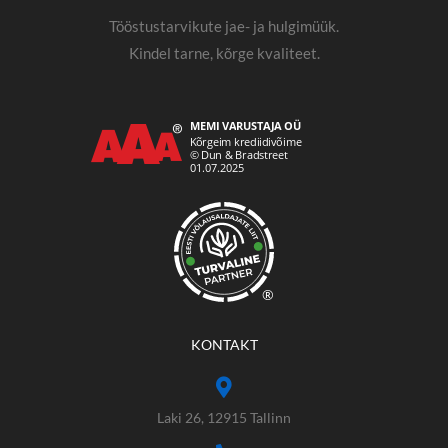
Tööstustarvikute jae- ja hulgimüük.
Kindel tarne, kõrge kvaliteet.
®
KONTAKT
Laki 26, 12915 Tallinn