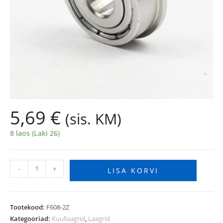
5,69
€
(sis. KM)
8 laos (Laki 26)
-
+
LISA KORVI
Tootekood:
F608-2Z
Kategooriad:
Kuullaagrid
,
Laagrid