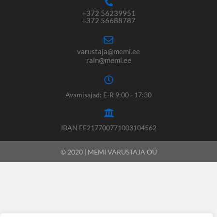
+372 56239951
+372 56688787
varustaja@memi.ee
rain@memi.ee
Avamisajad: E-R 9:00 - 17:30
IBAN EE217700771003104562
© 2020 | MEMI VARUSTAJA OÜ